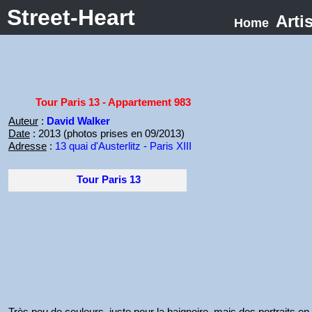
Street-Heart
Arti
Home
Tour Paris 13 - Appartement 983
Auteur
:
David Walker
Date
: 2013 (photos prises en 09/2013)
Adresse
:
13 quai d'Austerlitz - Paris XIII
Tour Paris 13
Très peu de couleurs, juste pour la baignoire, mais des portraits en 