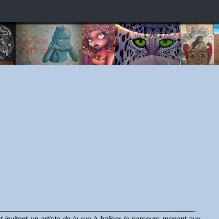
t invitent un artiste de la rue à baliser le parcours menant aux