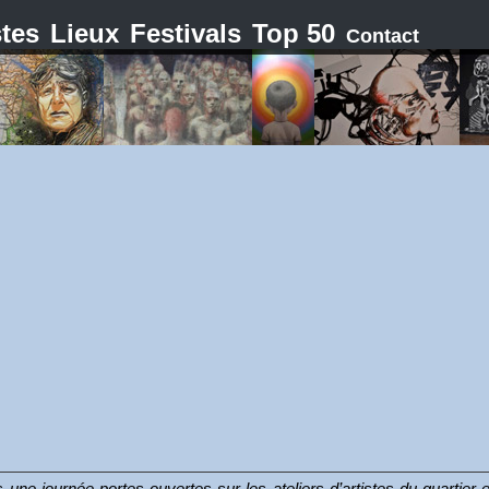
stes
Lieux
Festivals
Top 50
Contact
une journée portes ouvertes sur les ateliers d’artistes du quartier e