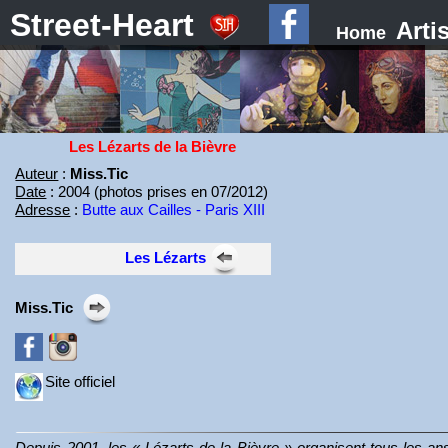
Street-Heart
Arti
Home
Les Lézarts de la Bièvre
Auteur
:
Miss.Tic
Date
: 2004 (photos prises en 07/2012)
Adresse
:
Butte aux Cailles - Paris XIII
Les Lézarts
Miss.Tic
Site officiel
Depuis 2001, les « Lézarts de la Bièvre » organisent tous les ans 