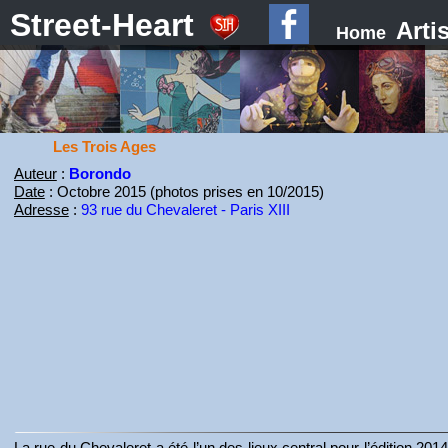
Street-Heart
Arti
Home
Les Trois Ages
Auteur
:
Borondo
Date
: Octobre 2015 (photos prises en 10/2015)
Adresse
:
93 rue du Chevaleret - Paris XIII
La rue du Chevaleret a été l’un des lieux central pour l’édition 20