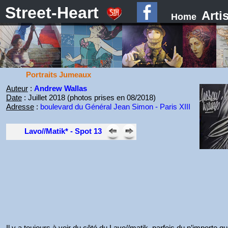
Street-Heart
Arti
Home
Portraits Jumeaux
Auteur
:
Andrew Wallas
Date
: Juillet 2018 (photos prises en 08/2018)
Adresse
:
boulevard du Général Jean Simon - Paris XIII
Lavo//Matik* - Spot 13
Il y a toujours à voir du côté du Lavo//matik, parfois du n’importe q