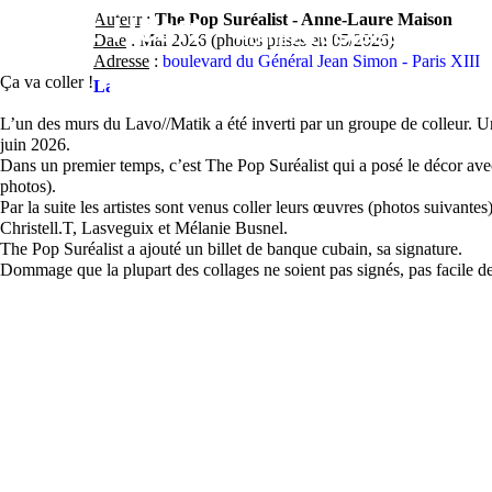
Contact
Street-Heart
Auteur
:
The Pop Suréalist - Anne-Laure Maison
street-
Artistes
Lieux
Fe
Home
Date
: Mai 2026 (photos prises en 05/2026)
Adresse
:
boulevard du Général Jean Simon - Paris XIII
heart.com
Ça va coller !
Lavo//Matik*
- Spot 13
L’un des murs du Lavo//Matik a été inverti par un groupe de colleur. Un
juin 2026.
Dans un premier temps, c’est The Pop Suréalist qui a posé le décor avec
photos).
Par la suite les artistes sont venus coller leurs œuvres (photos suiv
Christell.T, Lasveguix et Mélanie Busnel.
The Pop Suréalist a ajouté un billet de banque cubain, sa signature.
Dommage que la plupart des collages ne soient pas signés, pas facile d