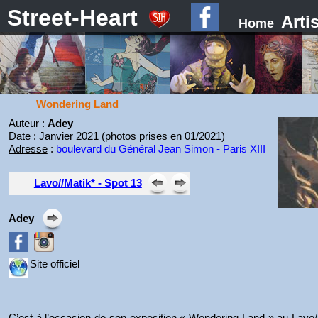
Street-Heart
Arti
Home
Wondering Land
Auteur
:
Adey
Date
: Janvier 2021 (photos prises en 01/2021)
Adresse
:
boulevard du Général Jean Simon - Paris XIII
Lavo//Matik* - Spot 13
Adey
Site officiel
C’est à l’occasion de son exposition « Wondering Land » au Lavo//M