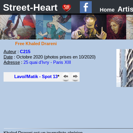
Street-Heart
Arti
Home
Free Khaled Drareni
Auteur
:
C215
Date
: Octobre 2020 (photos prises en 10/2020)
Adresse
:
25 quai d'Ivry - Paris XIII
Lavo//Matik - Spot 13
*
Khaled Drareni est un journaliste algérien.