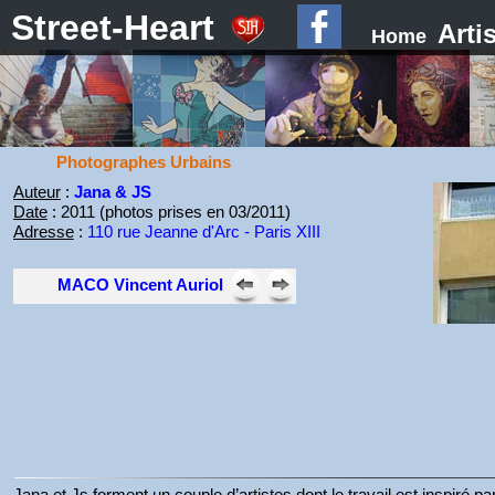
Street-Heart
Arti
Home
Photographes Urbains
Auteur
:
Jana & JS
Date
: 2011 (photos prises en 03/2011)
Adresse
:
110 rue Jeanne d'Arc - Paris XIII
MACO Vincent Auriol
Jana et Js forment un couple d’artistes dont le travail est inspiré pa