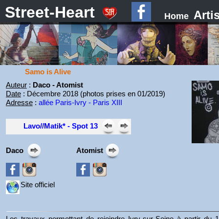
Street-Heart
Arti
Home
Samo is Alive
Auteur
:
Daco - Atomist
Date
: Décembre 2018 (photos prises en 01/2019)
Adresse
:
allée Paris-Ivry - Paris XIII
Lavo//Matik* - Spot 13
Daco
Atomist
Site officiel
Les travaux permettant de rejoindre Ivry-sur-Seine à partir d