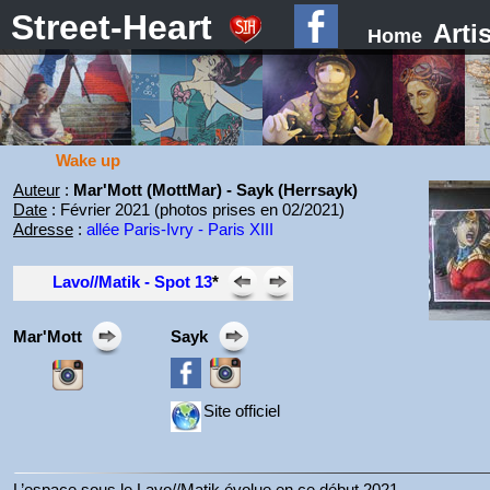
Street-Heart
Arti
Home
Wake up
Auteur
:
Mar'Mott (MottMar) - Sayk (Herrsayk)
Date
: Février 2021 (photos prises en 02/2021)
Adresse
:
allée Paris-Ivry - Paris XIII
Lavo//Matik - Spot 13
*
Mar'Mott
Sayk
Site officiel
L’espace sous le Lavo//Matik évolue en ce début 2021.