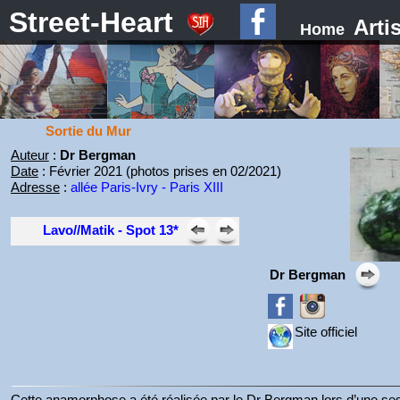
Street-Heart
Arti
Home
Sortie du Mur
Auteur
:
Dr Bergman
Date
: Février 2021 (photos prises en 02/2021)
Adresse
:
allée Paris-Ivry - Paris XIII
Lavo//Matik - Spot 13*
Dr Bergman
Site officiel
Cette anamorphose a été réalisée par le Dr Bergman lors d’une ses