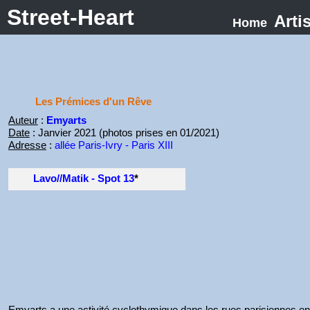
Street-Heart
Arti
Home
Les Prémices d'un Rêve
Auteur
:
Emyarts
Date
: Janvier 2021 (photos prises en 01/2021)
Adresse
:
allée Paris-Ivry - Paris XIII
Lavo//Matik - Spot 13
*
Emyarts a une activité cyclothymique dans les rues parisiennes en