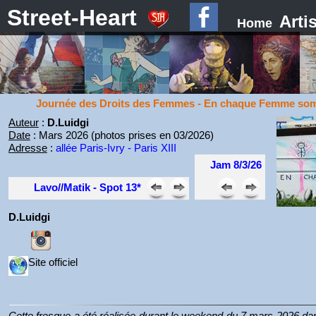
Street-Heart
Arti
Home
Journée des Droits des Femmes - En chaque Femme som
Auteur
:
D.Luidgi
Date
: Mars 2026 (photos prises en 03/2026)
Adresse
:
allée Paris-Ivry - Paris XIII
Jam 8/3/26
Lavo//Matik - Spot 13*
D.Luidgi
Site officiel
Cette fresque a été réalisée durant le weekend du 7 mars 2026 dans