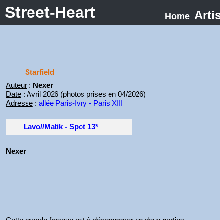
Street-Heart
Arti
Home
Starfield
Auteur
:
Nexer
Date
: Avril 2026 (photos prises en 04/2026)
Adresse
:
allée Paris-Ivry - Paris XIII
Lavo//Matik - Spot 13*
Nexer
Cette grande fresque est à décomposer en deux parties.