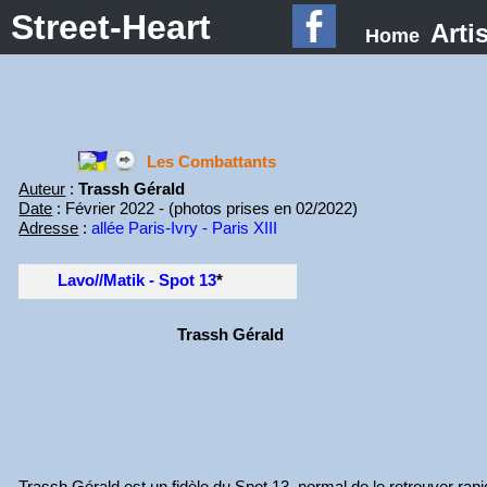
Street-Heart
Arti
Home
Les Combattants
Auteur
:
Trassh Gérald
Date
: Février 2022 - (photos prises en 02/2022)
Adresse
:
allée Paris-Ivry - Paris XIII
Lavo//Matik - Spot 13
*
Trassh Gérald
Trassh Gérald est un fidèle du Spot 13, normal de le retrouver ra