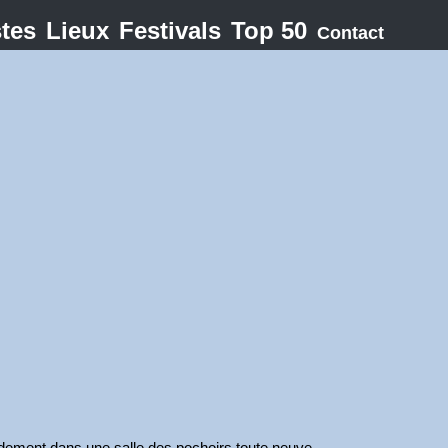
stes
Lieux
Festivals
Top 50
Contact
pidement dans une salle des pochoirs toute neuve.