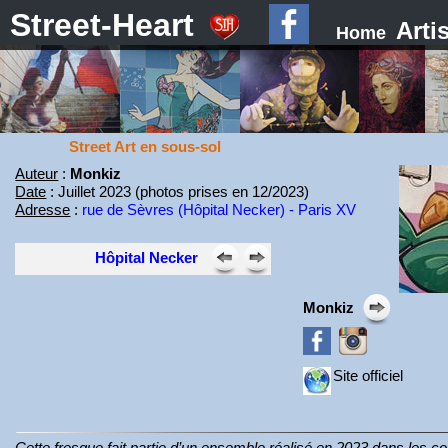
Street-Heart
Arti
Home
Street Art en sous-sol
Auteur
:
Monkiz
Date
: Juillet 2023 (photos prises en 12/2023)
Adresse
:
rue de Sèvres (Hôpital Necker) - Paris XV
Hôpital Necker
Monkiz
Site officiel
Cette fresque fait partie d’un ensemble réalisé en 2023 dans les co