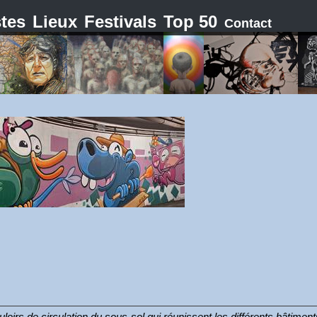
stes
Lieux
Festivals
Top 50
Contact
uloirs de circulation du sous-sol qui réunissent les différents bâtim