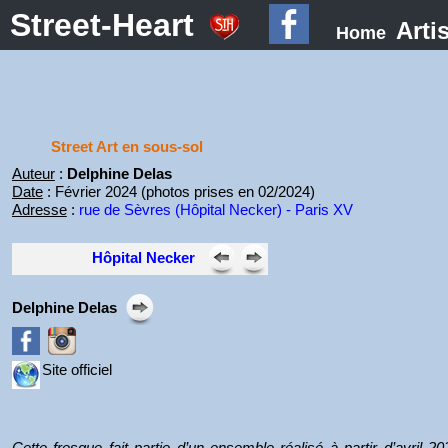
Street-Heart
Arti
Home
Street Art en sous-sol
Auteur
:
Delphine Delas
Date
: Février 2024 (photos prises en 02/2024)
Adresse
:
rue de Sèvres (Hôpital Necker) - Paris XV
Hôpital Necker
Delphine Delas
Site officiel
Cette fresque fait partie d’un ensemble réalisé à partir d’avril 2