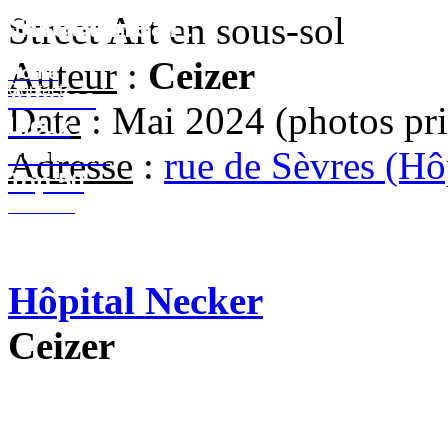
Street-Heart
Street Art en sous-sol
street-heart.com
Auteur
:
Ceizer
Home
Contact
Artistes
Date
: Mai 2024 (photos pri
Lieux
Festivals
Adresse
:
rue de Sèvres (Hô
Top 50
Contact
Hôpital Necker
Ceizer