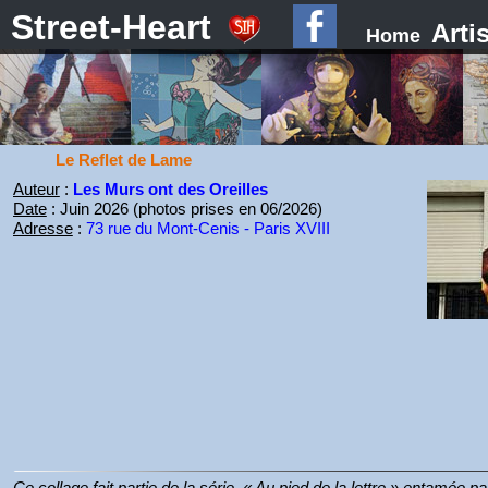
Street-Heart
Arti
Home
Le Reflet de Lame
Auteur
:
Les Murs ont des Oreilles
Date
: Juin 2026 (photos prises en 06/2026)
Adresse
:
73 rue du Mont-Cenis - Paris XVIII
Ce collage fait partie de la série, « Au pied de la lettre » entamée