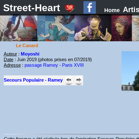
Street-Heart
Arti
Home
Le Canard
Auteur
:
Moyoshi
Date
: Juin 2019 (photos prises en 07/2019)
Adresse
:
passage Ramey - Paris XVIII
Secours Populaire - Ramey
Cette fresque a été réalisée lors de l’opération Secours Populaire d