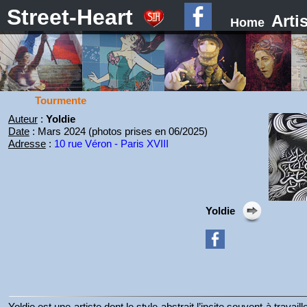
Street-Heart
Arti
Home
Tourmente
Auteur
:
Yoldie
Date
: Mars 2024 (photos prises en 06/2025)
Adresse
:
10 rue Véron - Paris XVIII
Yoldie
Yoldie est une artiste dont le style abstrait l’incite souvent à trav