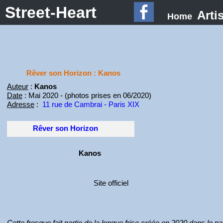
Street-Heart
Arti
Home
Rêver son Horizon : Kanos
Auteur
:
Kanos
Date
: Mai 2020 - (photos prises en 06/2020)
Adresse
:
11 rue de Cambrai - Paris XIX
Rêver son Horizon
Kanos
Site officiel
Cette fresque fait partie de la longue frise créée en 2020 dans le pa