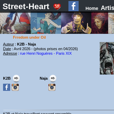
Street-Heart
Arti
Home
Frredom under Oil
Auteur
:
K2B - Naja
Date
: Avril 2026 - (photos prises en 04/2026)
Adresse
:
rue Henri Noguères - Paris XIX
K2B
Naja
K2B et Naja travaillent souvent ensemble.