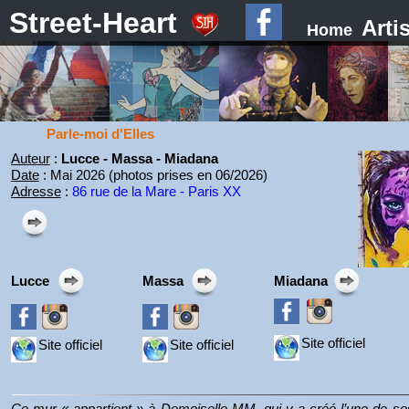
Street-Heart
Arti
Home
Parle-moi d'Elles
Auteur
:
Lucce - Massa - Miadana
Date
: Mai 2026 (photos prises en 06/2026)
Adresse
:
86 rue de la Mare - Paris XX
Lucce
Massa
Miadana
Site officiel
Site officiel
Site officiel
Ce mur « appartient » à Demoiselle MM, qui y a créé l’une de ses