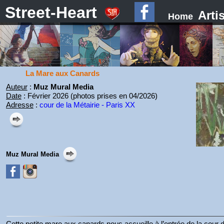
Street-Heart
Arti
Home
La Mare aux Canards
Auteur
:
Muz Mural Media
Date
: Février 2026 (photos prises en 04/2026)
Adresse
:
cour de la Métairie - Paris XX
Muz Mural Media
Cette petite mare aux canards nous accueille à l’entrée de la cour d