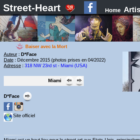
Street-Heart
Arti
Home
Baiser avec la Mort
Auteur
:
D*Face
Date
: Décembre 2015 (photos prises en 04/2022)
Adresse
:
318 NW 23rd st - Miami (USA)
Miami
D*Face
Site officiel
Miami est un haut lieu pour le street art aux Etats-Unis, princip