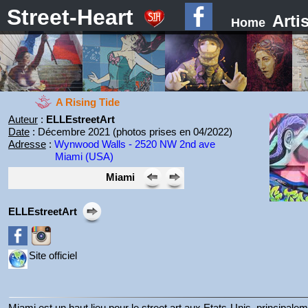
Street-Heart
Arti
Home
A Rising Tide
Auteur
:
ELLEstreetArt
Date
: Décembre 2021 (photos prises en 04/2022)
Adresse
:
Wynwood Walls - 2520 NW 2nd ave
Miami (USA)
Miami
ELLEstreetArt
Site officiel
Miami est un haut lieu pour le street art aux Etats-Unis, princip