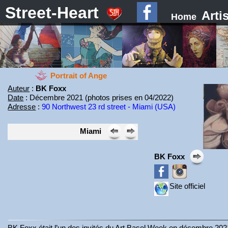
Street-Heart
Arti
Home
Portrait of Ange
Auteur
:
BK Foxx
Date
: Décembre 2021 (photos prises en 04/2022)
Adresse
:
90 Northwest 23 rd street - Miami (USA)
Miami
BK Foxx
Site officiel
BK Foxx était l’un des invités du Art Basel Week en décembre 20