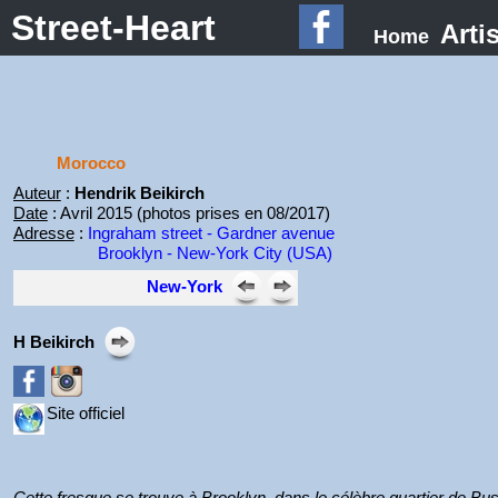
Street-Heart
Arti
Home
Morocco
Auteur
:
Hendrik Beikirch
Date
: Avril 2015 (photos prises en 08/2017)
Adresse
:
Ingraham street - Gardner avenue
Brooklyn - New-York City (USA)
New-York
H Beikirch
Site officiel
Cette fresque se trouve à Brooklyn, dans le célèbre quartier de Bu