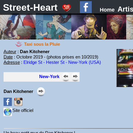
Street-Heart
Arti
Home
Taxi sous la Pluie
Auteur
:
Dan Kitchener
Date
: Octobre 2019 - (photos prises en 10/2019)
Adresse
:
Elridge St - Hester St - New-York (USA)
New-York
Dan Kitchener
Site officiel
Un beau petit mur de Dan Kitchener !