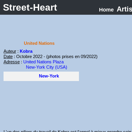
Street-Heart
Arti
Home
United Nations
Auteur
:
Kobra
Date
: Octobre 2022 - (photos prises en 09/2022)
Adresse
:
United Nations Plaza
New-York City (USA)
New-York
L'un des piliers du travail de Kobra est l'appel à mieux prendre so