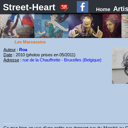
Street-Heart
Arti
Home
Les Marcassins
Auteur
:
Roa
Date
: 2010 (photos prises en 05/2011)
Adresse
:
rue de la Chauffrette - Bruxelles (Belgique)
Ce mur bien en vue d’une petite rue donnant rue du Marché au Cha