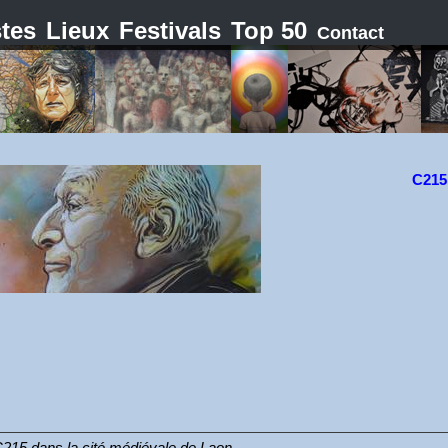
stes
Lieux
Festivals
Top 50
Contact
C215
C215 dans la cité médiévale de Laon.