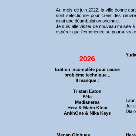
Au mois de juin 2022, la ville donne car
sont sélectionné pour créer des œuvres
ainsi une déambulation originale.
Je suis allé visiter ce nouveau musée à 
espérer que l’expérience se poursuivra
Yud
2026
Edition incomplète pour cause
problème technique...
Il manque :
Tristan Eaton
Féfa
Laon
Medianeras
Juill
Hera & Mahn Kloix
Dial
AnkhOne & Nika Keys
Megan Oldhues
Hera