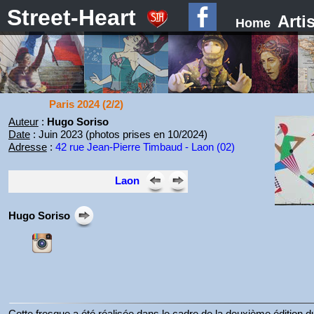
Street-Heart
Arti
Home
Paris 2024 (2/2)
Auteur
:
Hugo Soriso
Date
: Juin 2023 (photos prises en 10/2024)
Adresse
:
42 rue Jean-Pierre Timbaud - Laon (02)
Laon
Hugo Soriso
Cette fresque a été réalisée dans le cadre de la deuxième édition d