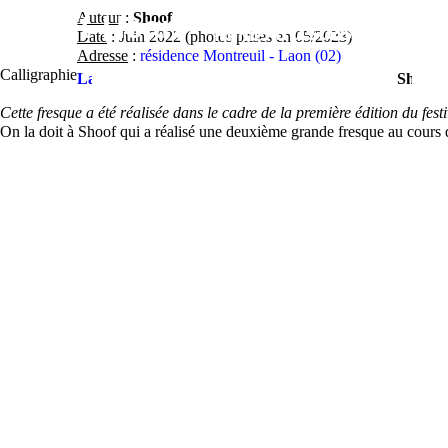
Contact
Street-Heart
Auteur
:
Shoof
street-
Artistes
Lieux
Fe
Home
Date
: Juin 2022 (photos prises en 05/2023)
Adresse
:
résidence Montreuil - Laon (02)
heart.com
Calligraphie
Laon
Shoof
Cette fresque a été réalisée dans le cadre de la première édition du fes
On la doit à Shoof qui a réalisé une deuxième grande fresque au cours d