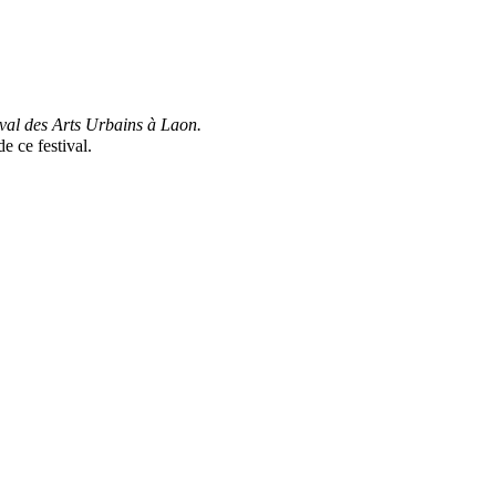
stivals
Top 50
Contact
tival des Arts Urbains à Laon.
e ce festival.