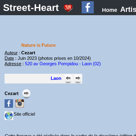
Street-Heart
Arti
Home
Nature is Future
Auteur
:
Cezart
Date
: Juin 2023 (photos prises en 10/2024)
Adresse
:
520 av Georges Pompidou - Laon (02)
Laon
Cezart
Site officiel
Cette fresque a été réalisée dans le cadre de la deuxième édition d