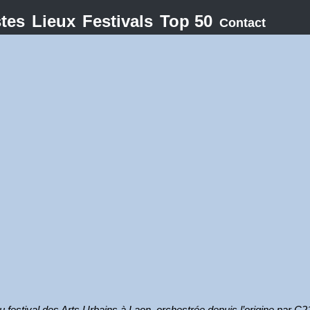
stes
Lieux
Festivals
Top 50
Contact
u festival des Arts Urbains à Laon, orchestrée depuis l’origine par C2