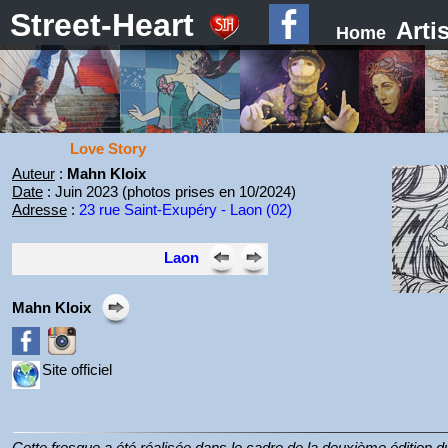
Street-Heart
Arti
Home
Love Story
Auteur
:
Mahn Kloix
Date
: Juin 2023 (photos prises en 10/2024)
Adresse
:
23 rue Saint-Exupéry - Laon (02)
Laon
Mahn Kloix
Site officiel
Cette fresque a été réalisée dans le cadre de la deuxième édition du