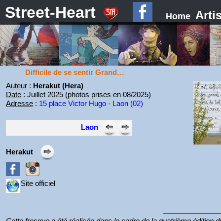
Street-Heart
Arti
Home
Difficile de se sentir Grand…
Auteur
:
Herakut (Hera)
Date
: Juillet 2025 (photos prises en 08/2025)
Adresse
:
15 place Victor Hugo - Laon (02)
Laon
Herakut
Site officiel
Cette fresque a été réalisée dans le cadre de la quatrième édition d