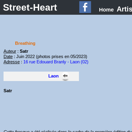
Street-Heart
Arti
Home
Breathing
Auteur
:
Satr
Date
: Juin 2022 (photos prises en 05/2023)
Adresse
:
16 rue Edouard Branly - Laon (02)
Laon
Satr
Cette fresque a été réalisée dans le cadre de la première édition du