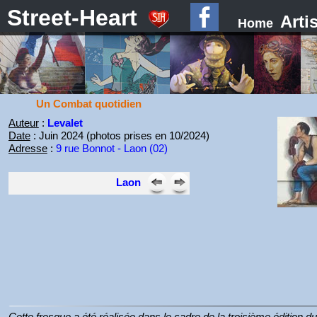
Street-Heart
Arti
Home
Un Combat quotidien
Auteur
:
Levalet
Date
: Juin 2024 (photos prises en 10/2024)
Adresse
:
9 rue Bonnot - Laon (02)
Laon
Cette fresque a été réalisée dans le cadre de la troisième édition du