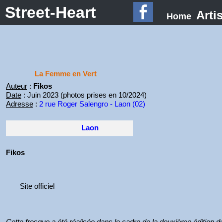
Street-Heart
Arti
Home
La Femme en Vert
Auteur
:
Fikos
Date
: Juin 2023 (photos prises en 10/2024)
Adresse
:
2 rue Roger Salengro - Laon (02)
Laon
Fikos
Site officiel
Cette fresque a été réalisée dans le cadre de la deuxième édition d