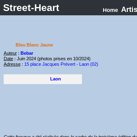
Street-Heart
Arti
Home
Bleu Blanc Jaune
Auteur
:
Bebar
Date
: Juin 2024 (photos prises en 10/2024)
Adresse
:
15 place Jacques Prévert - Laon (02)
Laon
Cette fresque a été réalisée dans le cadre de la troisième édition d