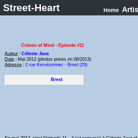
Street-Heart
Arti
Home
Crimes of Mind - Episode #11
Auteur
:
Céleste Java
Date
: Mai 2012 (photos prises en 08/2013)
Adresse
:
2 rue Kervézennec - Brest (29)
Brest
En mai 2012, c’est l’épisode 11 – il est consacré à Céleste Java e