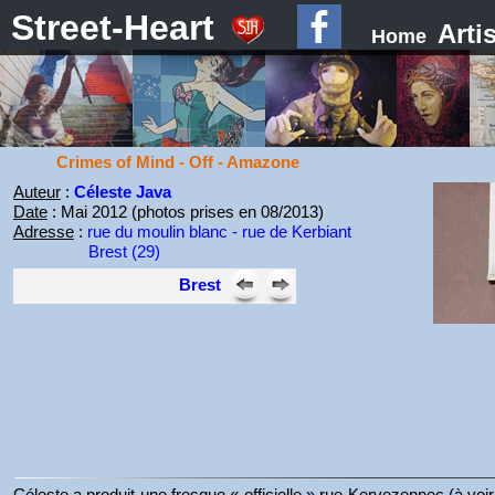
Street-Heart
Arti
Home
Crimes of Mind - Off - Amazone
Auteur
:
Céleste Java
Date
: Mai 2012 (photos prises en 08/2013)
Adresse
:
rue du moulin blanc - rue de Kerbiant
Brest (29)
Brest
Céleste a produit une fresque « officielle » rue Kervezennec (à voir