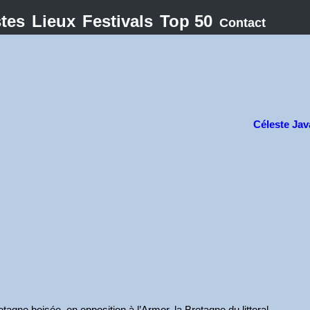
stes
Lieux
Festivals
Top 50
Contact
Céleste Jav
etagne boisée, en opposition à l’Armor, la Bretagne du littoral.