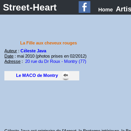
Street-Heart
Arti
Home
La Fille aux cheveux rouges
Auteur
:
Céleste Java
Date
: mai 2010 (photos prises en 02/2012)
Adresse
:
20 rue du Dr Roux - Montry (77)
Le MACO de Montry
Céleste Java est originaire de l’Argoat, la Bretagne intérieure, la Br