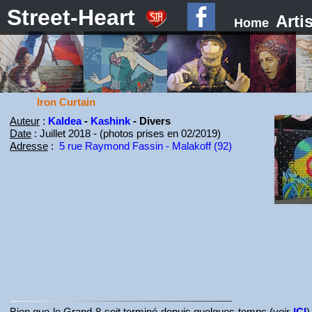
Street-Heart
Arti
Home
Iron Curtain
Auteur
:
Kaldea
-
Kashink
- Divers
Date
: Juillet 2018 - (photos prises en 02/2019)
Adresse
:
5 rue Raymond Fassin - Malakoff (92)
Bien que le Grand 8 soit terminé depuis quelques temps (voir
ICI
)