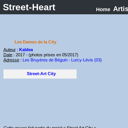
Street-Heart
Arti
Home
Les Dames de la City
Auteur
:
Kaldea
Date
: 2017 - (photos prises en 05/2017)
Adresse
:
Les Bruyères de Béguin - Lurcy-Lévis (03)
Street-Art City
Cette œuvre fait partie du projet « Street Art City ».