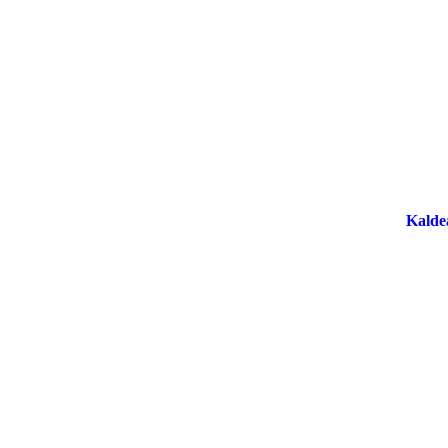
Artistes
Lie
Home
Top 50
Contact
Kalde