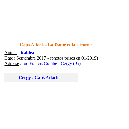
Contact
street-heart.com
Street-Heart
Caps Attack - La Dame et la Licorne
Auteur
:
Kaldea
Date
: Septembre 2017 - (photos prises en 01/2019)
Adresse
:
rue Francis Combe - Cergy (95)
Cergy - Caps Attack