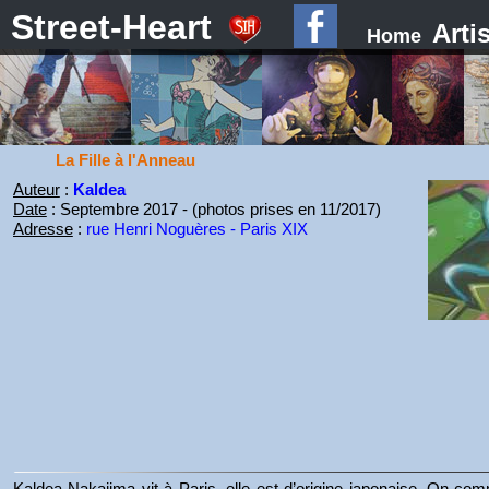
Street-Heart
Arti
Home
La Fille à l'Anneau
Auteur
:
Kaldea
Date
: Septembre 2017 - (photos prises en 11/2017)
Adresse
:
rue Henri Noguères - Paris XIX
Kaldea Nakajima vit à Paris, elle est d’origine japonaise. On c